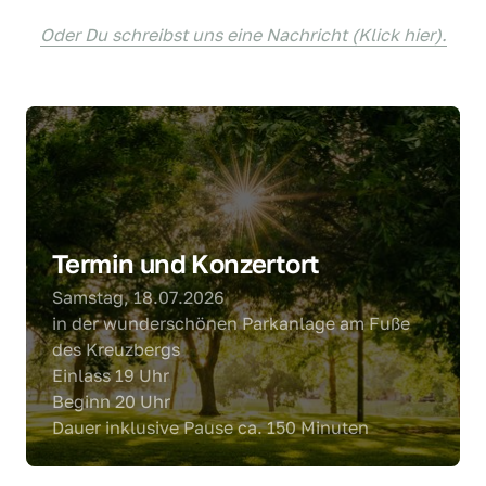
Oder 
Du 
schreibst 
uns 
eine 
Nachricht 
(Klick 
hier).
Termin und Konzertort
Samstag, 18.07.2026

in der wunderschönen Parkanlage am Fuße 
des Kreuzbergs

Einlass 19 Uhr

Beginn 20 Uhr

Dauer inklusive Pause ca. 150 Minuten